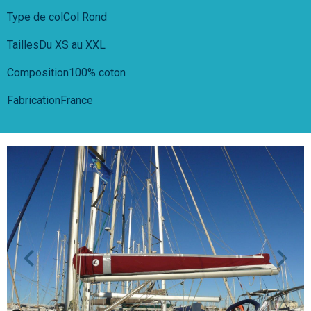
Type de colCol Rond
TaillesDu XS au XXL
Composition100% coton
FabricationFrance