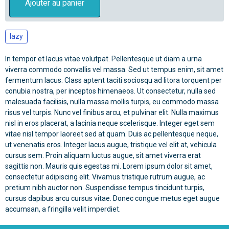
Ajouter au panier
lazy
In tempor et lacus vitae volutpat. Pellentesque ut diam a urna
viverra commodo convallis vel massa. Sed ut tempus enim, sit amet
fermentum lacus. Class aptent taciti sociosqu ad litora torquent per
conubia nostra, per inceptos himenaeos. Ut consectetur, nulla sed
malesuada facilisis, nulla massa mollis turpis, eu commodo massa
risus vel turpis. Nunc vel finibus arcu, et pulvinar elit. Nulla maximus
nisl in eros placerat, a lacinia neque scelerisque. Integer eget sem
vitae nisl tempor laoreet sed at quam. Duis ac pellentesque neque,
ut venenatis eros. Integer lacus augue, tristique vel elit at, vehicula
cursus sem. Proin aliquam luctus augue, sit amet viverra erat
sagittis non. Mauris quis egestas mi. Lorem ipsum dolor sit amet,
consectetur adipiscing elit. Vivamus tristique rutrum augue, ac
pretium nibh auctor non. Suspendisse tempus tincidunt turpis,
cursus dapibus arcu cursus vitae. Donec congue metus eget augue
accumsan, a fringilla velit imperdiet.