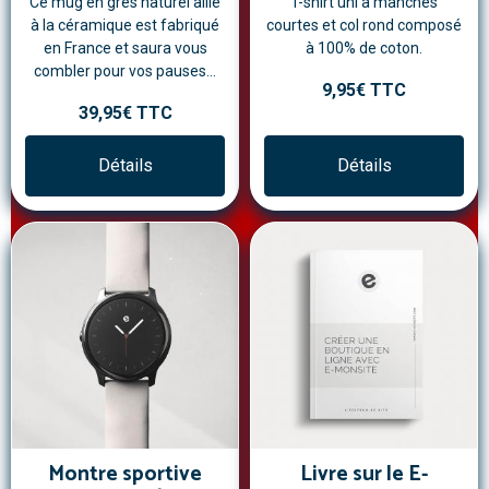
Ce mug en grès naturel allié
T-shirt uni à manches
à la céramique est fabriqué
courtes et col rond composé
en France et saura vous
à 100% de coton.
combler pour vos pauses...
9,95€
TTC
39,95€
TTC
Détails
Détails
Montre sportive
Livre sur le E-