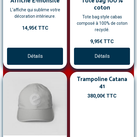
Affiche E-monsite
Tote bag 100%
coton
L'affiche qui sublime votre
décoration intérieure.
Tote bag style cabas
composé à 100% de coton
14,95€
TTC
recyclé.
9,95€
TTC
Détails
Détails
Trampoline Catana
41
380,00€
TTC