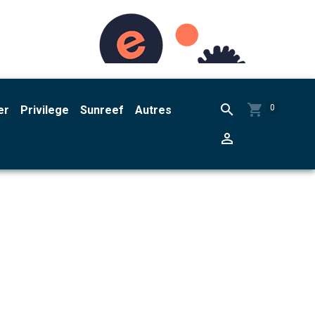
0
er
Privilege
Sunreef
Autres