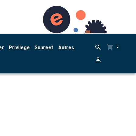
0
er
Privilege
Sunreef
Autres