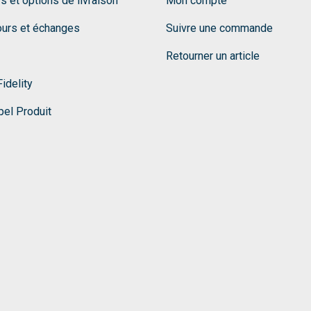
fs et options de livraison
Mon compte
ours et échanges
Suivre une commande
Retourner un article
idelity
el Produit