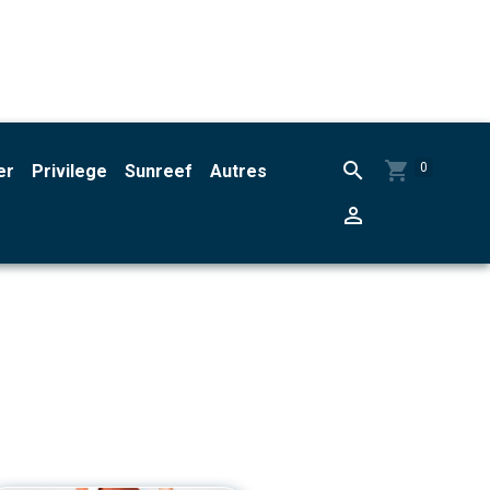
0
er
Privilege
Sunreef
Autres