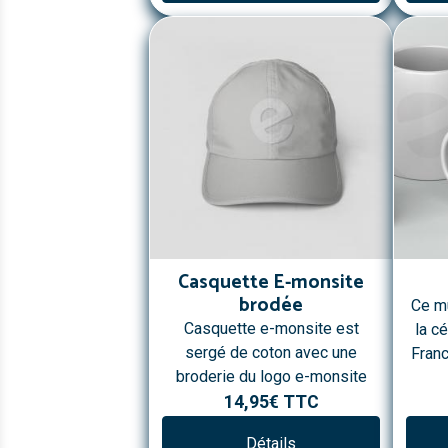
Casquette E-monsite
brodée
Ce mu
Casquette e-monsite est
la c
sergé de coton avec une
Fran
broderie du logo e-monsite
14,95€
TTC
Détails