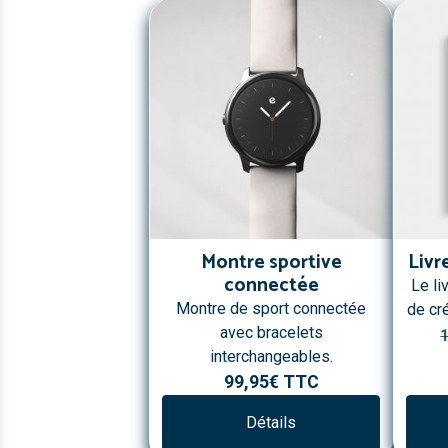
Montre sportive
Livr
connectée
Le li
Montre de sport connectée
de cr
avec bracelets
interchangeables.
99,95€
TTC
Détails