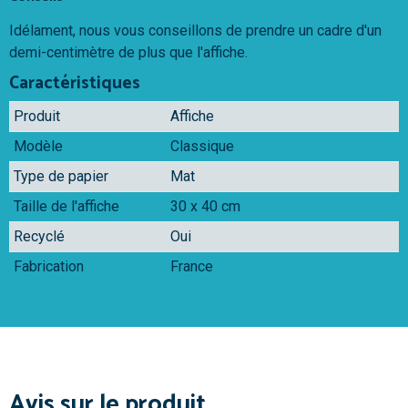
Idélament, nous vous conseillons de prendre un cadre d'un
demi-centimètre de plus que l'affiche.
Caractéristiques
Produit
Affiche
Modèle
Classique
Type de papier
Mat
Taille de l'affiche
30 x 40 cm
Recyclé
Oui
Fabrication
France
Avis sur le produit