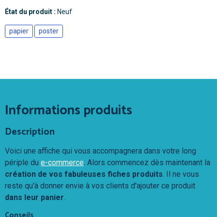
État du produit :
Neuf
papier
poster
Informations produits
Description
Voici une affiche qui vous accompagnera dans votre long
périple du
e-commerce
. Alors commencez dès maintenant la
création de vos fabuleuses fiches produits
. Il ne vous
reste qu'à donner envie à vos clients d'ajouter ce produit
dans leur panier
.
Conseils